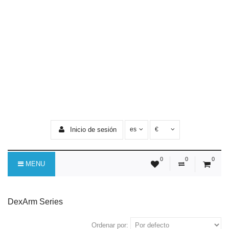
Inicio de sesión
es
€
0
0
0
MENU
DexArm Series
Ordenar por: