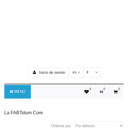
Inicio de sesión
es
€
0
0
0
MENU
La FABTotum Core
Ordenar por: