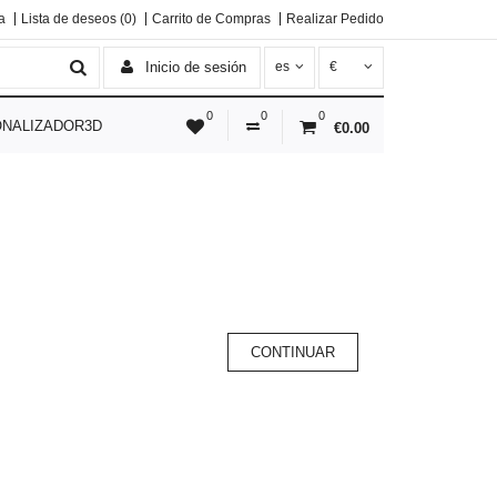
a
Lista de deseos (0)
Carrito de Compras
Realizar Pedido
Inicio de sesión
es
€
0
0
0
NALIZADOR3D
€0.00
CONTINUAR