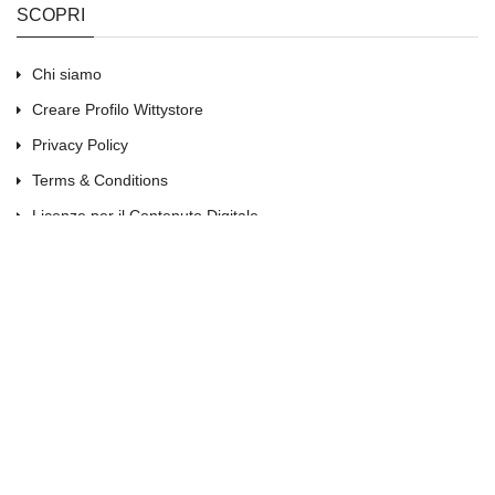
SCOPRI
Chi siamo
Creare Profilo Wittystore
Privacy Policy
Terms & Conditions
Licenze per il Contenuto Digitale
Tariffe pubblicitarie
Contattaci
EXTRA
Marchi
Vouchers Regalo
Affiliati