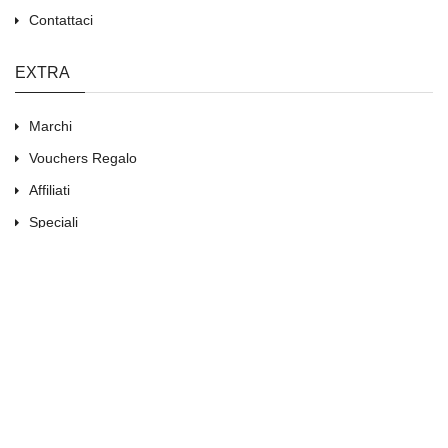
Contattaci
EXTRA
Marchi
Vouchers Regalo
Affiliati
Speciali
Mappa del sito
IL MIO ACCOUNT
Il Mio Account
Storico Ordini
Resi