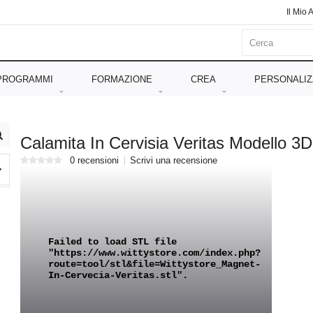
Il Mio 
PROGRAMMI
FORMAZIONE
CREA
PERSONALIZ
Calamita In Cervisia Veritas Modello 3D
0 recensioni
Scrivi una recensione
Failed to load STL file
"https://www.wittystore.com/index.php?
route=tool/stl&file=Wittystore_Magnet-
In-Cervecia-Veritas.stl".