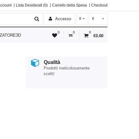
Account
Lista Desiderati (0)
Carrello della Spesa
Checkout
Accesso
it
€
0
0
0
ZATORE3D
€0.00
Qualità
Prodotti meticolosamente
scelti!