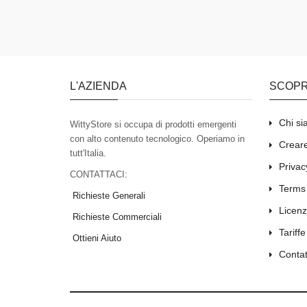
L'AZIENDA
SCOPR
Chi s
WittyStore si occupa di prodotti emergenti
con alto contenuto tecnologico. Operiamo in
Creare
tutt'Italia.
Privac
CONTATTACI:
Terms
Richieste Generali
Licenz
Richieste Commerciali
Tariffe
Ottieni Aiuto
Contat
Tutti i diritti riservati
Wittystore © 2026
Registro delle imprese 54