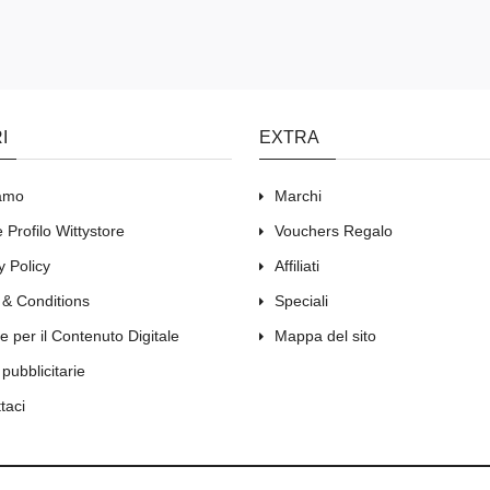
I
EXTRA
iamo
Marchi
 Profilo Wittystore
Vouchers Regalo
y Policy
Affiliati
 & Conditions
Speciali
e per il Contenuto Digitale
Mappa del sito
 pubblicitarie
taci
4064, Irlanda. P.Iva IE3383493VH