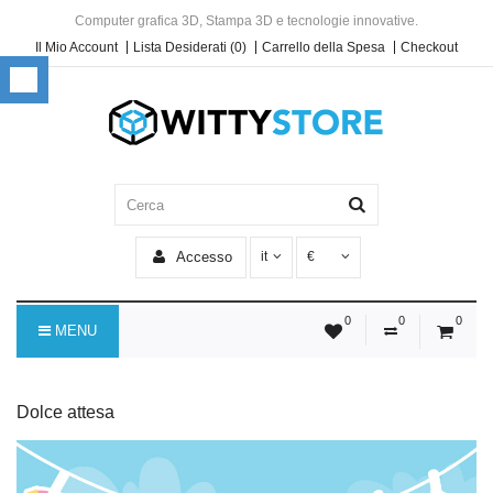
Computer grafica 3D, Stampa 3D e tecnologie innovative.
Il Mio Account
Lista Desiderati (0)
Carrello della Spesa
Checkout
Accesso
it
€
0
0
0
MENU
Dolce attesa