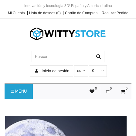
Innovación y tecnologia 3D! España y America Latina
Mi Cuenta
Lista de deseos (0)
Carrito de Compras
Realizar Pedido
Inicio de sesión
es
€
0
0
0
MENU