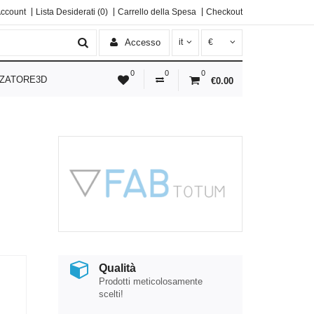
Account
Lista Desiderati (0)
Carrello della Spesa
Checkout
Accesso
it
€
0
0
0
ZATORE3D
€0.00
Qualità
Prodotti meticolosamente
scelti!