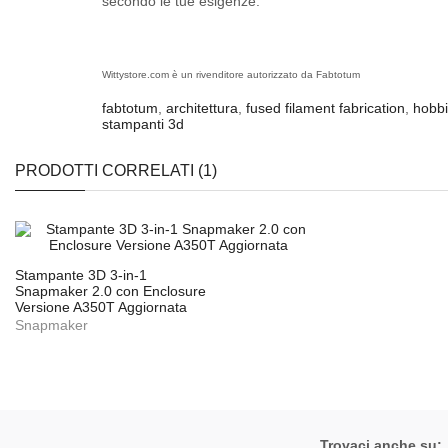
secondo le tue esigenze.
Wittystore.com è un rivenditore autorizzato da Fabtotum
fabtotum
,
architettura
,
fused filament fabrication
,
hobbi
stampanti 3d
PRODOTTI CORRELATI (1)
Stampante 3D 3-in-1
Snapmaker 2.0 con Enclosure
Versione A350T Aggiornata
Snapmaker
Trovaci anche su: