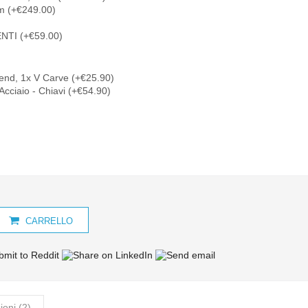
m (+€249.00)
TI (+€59.00)
end, 1x V Carve (+€25.90)
Acciaio - Chiavi (+€54.90)
CARRELLO
oni (2)