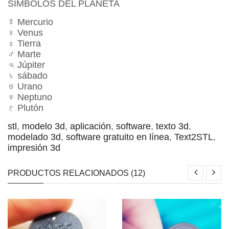
SÍMBOLOS DEL PLANETA
☿ Mercurio
♀ Venus
♁ Tierra
♂ Marte
♃ Júpiter
♄ sábado
♅ Urano
♆ Neptuno
♇ Plutón
stl
,
modelo 3d
,
aplicación
,
software
,
texto 3d
,
modelado 3d
,
software gratuito en línea
,
Text2STL
,
impresión 3d
PRODUCTOS RELACIONADOS (12)