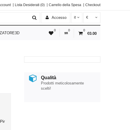
Account
Lista Desiderati (0)
Carrello della Spesa
Checkout
Accesso
it
€
0
0
0
ZATORE3D
€0.00
Qualità
Prodotti meticolosamente
scelti!