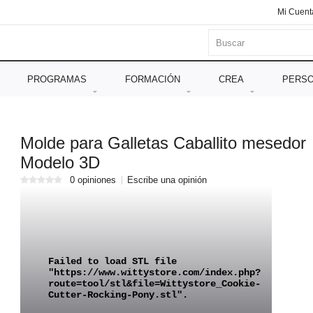
Mi Cuent
PROGRAMAS
FORMACIÓN
CREA
PERSO
Molde para Galletas Caballito mesedor
Modelo 3D
0 opiniones
Escribe una opinión
Failed to load STL file
"https://www.wittystore.com/index.php?
route=tool/stl&file=Wittystore_Cookie-
Cutter-Rocking-Pony.stl".