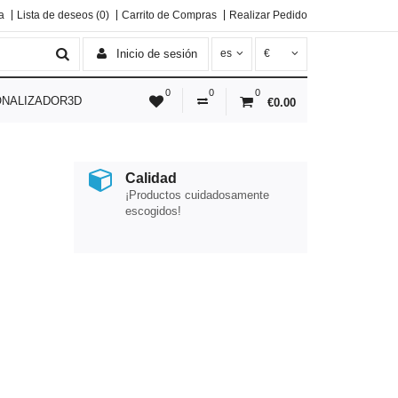
a
Lista de deseos (0)
Carrito de Compras
Realizar Pedido
Inicio de sesión
es
€
0
0
0
NALIZADOR3D
€0.00
Calidad
¡Productos cuidadosamente
escogidos!