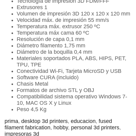
Tecnología de impresión 3D FDM/FFF
Extrusores 1
Volumen de impresión 3D 120 x 120 x 120 mm
Velocidad máx. de impresión 55 mm/s
Temperatura máx. extrusor 250 ºC
Temperatura máx cama 60 ºC
Resolución de capa 0,1 mm
Diámetro filamento 1,75 mm
Diámetro de la boquilla 0,4 mm
Materiales soportados PLA, ABS, HIPS, PET,
TPU, TPE
Conectividad Wi-Fi, Tarjeta MicroSD y USB
Software CURA (incluido)
Chasis Metal
Formatos de archivo STL y OBJ
Compatibilidad sistema operativo Windows 7-
10, MAC OS X y Linux
Peso 4,5 Kg
prima
,
desktop 3d printers
,
educacion
,
fused
filament fabrication
,
hobby
,
personal 3d printers
,
impresoras 3d