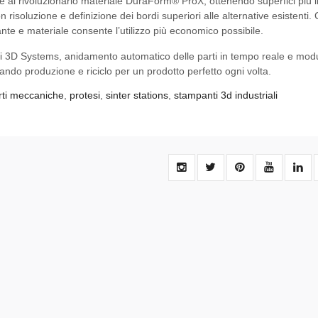
 al rivoluzionario materiale DuraForm® ProX, ottenendo superfici più l
n risoluzione e definizione dei bordi superiori alle alternative esistenti. 
pante e materiale consente l’utilizzo più economico possibile.
 di 3D Systems, anidamento automatico delle parti in tempo reale e mod
ando produzione e riciclo per un prodotto perfetto ogni volta.
rti meccaniche
,
protesi
,
sinter stations
,
stampanti 3d industriali