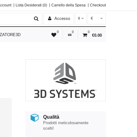
Account
Lista Desiderati (0)
Carrello della Spesa
Checkout
Accesso
it
€
0
0
0
ZATORE3D
€0.00
Qualità
Prodotti meticolosamente
scelti!