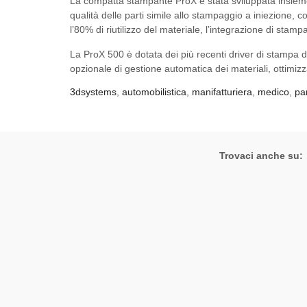
La compatta stampante ProX è stata sviluppata insieme
qualità delle parti simile allo stampaggio a iniezione, co
l’80% di riutilizzo del materiale, l’integrazione di stam
La ProX 500 è dotata dei più recenti driver di stampa
opzionale di gestione automatica dei materiali, ottimizz
3dsystems
,
automobilistica
,
manifatturiera
,
medico
,
pa
Trovaci anche su: