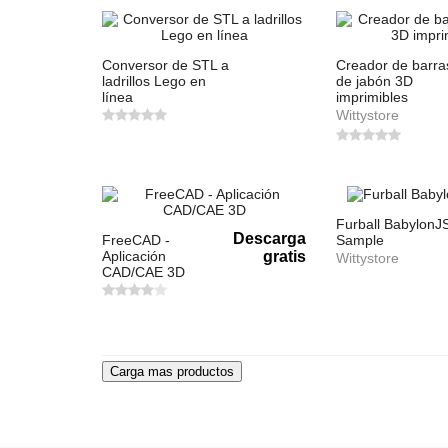
Conversor de STL a
Creador de barra
ladrillos Lego en
de jabón 3D
línea
imprimibles
Wittystore
Furball BabylonJ
Descarga
FreeCAD -
Sample
Aplicación
gratis
Wittystore
CAD/CAE 3D