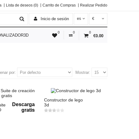
a
Lista de deseos (0)
Carrito de Compras
Realizar Pedido
Inicio de sesión
es
€
0
0
0
NALIZADOR3D
€0.00
enar por:
Mostrar:
Constructor de lego
Descarga
ite
3d
D
gratis