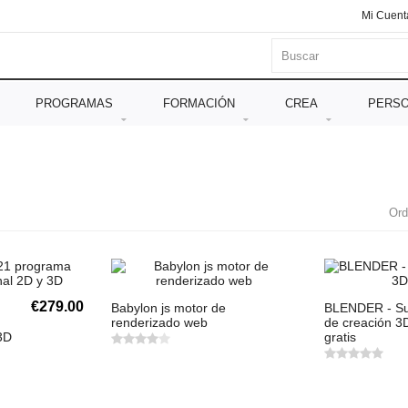
Mi Cuent
PROGRAMAS
FORMACIÓN
CREA
PERSO
Ord
€279.00
Babylon js motor de
BLENDER - Su
renderizado web
de creación 3
3D
gratis