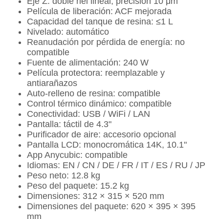
Eje Z: doble riel lineal, precisión 10 μm
Película de liberación: ACF mejorada
Capacidad del tanque de resina: ≤1 L
Nivelado: automático
Reanudación por pérdida de energía: no
compatible
Fuente de alimentación: 240 W
Película protectora: reemplazable y
antiarañazos
Auto-relleno de resina: compatible
Control térmico dinámico: compatible
Conectividad: USB / WiFi / LAN
Pantalla: táctil de 4.3"
Purificador de aire: accesorio opcional
Pantalla LCD: monocromática 14K, 10.1"
App Anycubic: compatible
Idiomas: EN / CN / DE / FR / IT / ES / RU / JP
Peso neto: 12.8 kg
Peso del paquete: 15.2 kg
Dimensiones: 312 × 315 × 520 mm
Dimensiones del paquete: 620 × 395 × 395
mm