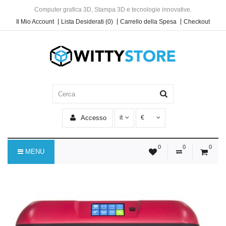
Computer grafica 3D, Stampa 3D e tecnologie innovative.
Il Mio Account
Lista Desiderati (0)
Carrello della Spesa
Checkout
Accesso
it
€
0
0
0
MENU