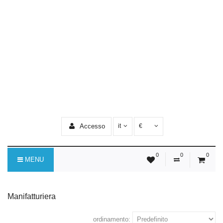
Accesso
it
€
0
0
0
MENU
Manifatturiera
ordinamento: