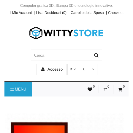
Computer grafica 3D, Stampa 3D e tecnologie innovative.
Il Mio Account
Lista Desiderati (0)
Carrello della Spesa
Checkout
Accesso
it
€
0
0
0
MENU